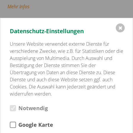
Mehr Infos
✖
Datenschutz-Einstellungen
Einrichtungen
Volkssolidarität Schwerin - Westmecklenburg e.V.
Unsere Website verwendet externe Dienste für
Kindertagesstätten
verschiedene Zwecke, wie z.B. für Statistiken oder die
Pflege
Ausspielung von Multimedia. Durch Auswahl und
Betreutes Wohnen
Bestätigung der Dienste stimmen Sie der
Sozialpsychiatrie
Übertragung von Daten an diese Dienste zu. Diese
Jugend-, Familien- & Schulsozialarbeit
Dienste und auch diese Website setzen ggf. auch
Begegnungsstätten
Cookies. Die Auswahl kann jederzeit geändert und
Gastronomie
widerrufen werden.
Weitere Einrichtungen
Notwendig
Verein
Verein
Kultur
Google Karte
Jugendweihe