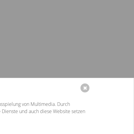
✖
Karriere
Blog
usspielung von Multimedia. Durch
Veranstaltungen
e Dienste und auch diese Website setzen
Service
Kontakt