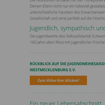
Die Feststunde ist dabei nur der Höhepunkt 
Deinen Eltern nicht nur ein liebevoll gestal
unterschiedliche Facetten des Erwachsenseins
Gesellschaft und wirst perfekt auf die Feierli
Jugendlich, sympathisch und
Die Jugendweihe des Volkssolidarität Schwer
160 Jahre alten Ritus mit jugendlicher Frisc
RÜCKBLICK AUF DIE JUGENDWEIHESAISO
WESTMECKLENBURG E.V.
Zum Video hier klicken!
Ein neuer Lebensabschnitt