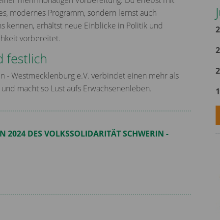
einer mehrmonatigen Vorbereitung. Du erlebst mit
tetes, modernes Programm, sondern lernst auch
 kennen, erhältst neue Einblicke in Politik und
2
chkeit vorbereitet.
2
 festlich
2
in - Westmecklenburg e.V. verbindet einen mehr als
he und macht so Lust aufs Erwachsenenleben.
1
N 2024 DES VOLKSSOLIDARITÄT SCHWERIN -