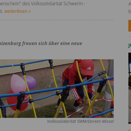
enschein" des Volkssolidarität Schwerin -
A
st.
weiterlesen »
b
oizenburg freuen sich über eine neue
Volkssolidarität SWM/Doreen Missal