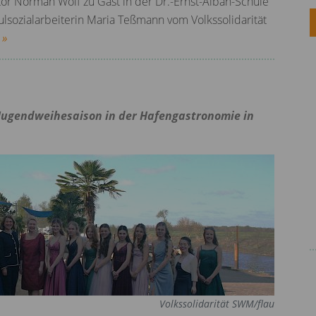
or Norman Wolf zu Gast in der Dr.-Ernst-Alban-Schule
ulsozialarbeiterin Maria Teßmann vom Volkssolidarität
 »
 Jugendweihesaison in der Hafengastronomie in
Volkssolidarität SWM/flau