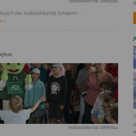
Volkssolidarität SWM/flau
B
busch des Volkssolidarität Schwerin -
n »
nfest.
S
a
Volkssolidarität SWM/flau
A