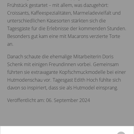
Frühstück gestartet – mit allem, was dazugehört:
Croissants, Kaffeespezialitäten, Marmeladevielfalt und
unterschiedlichen Käsesorten stärkten sich die
Tagesgäste für die Erlebnisse der kommenden Stunden.
Besonders gut kam eine mit Macarons verzierte Torte
an.
Danach schaute die ehemalige Mitarbeiterin Doris
Schenk mit einigen Freundinnen vorbei. Gemeinsam
führten sie extravagante Kopfschmuckmodelle bei einer
Hutmodenschau vor. Tagesgast Edith Hoch fühlte sich
davon so inspiriert, dass sie als Hutmodel einsprang.
Veröffentlicht am: 06. September 2024