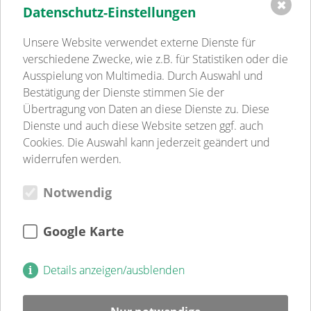
✖
Datenschutz-Einstellungen
Einrichtungen
Volkssolidarität Schwerin - Westmecklenburg e.V.
Unsere Website verwendet externe Dienste für
Kindertagesstätten
verschiedene Zwecke, wie z.B. für Statistiken oder die
Pflege
Ausspielung von Multimedia. Durch Auswahl und
Betreutes Wohnen
Bestätigung der Dienste stimmen Sie der
Sozialpsychiatrie
Übertragung von Daten an diese Dienste zu. Diese
Jugend-, Familien- & Schulsozialarbeit
Dienste und auch diese Website setzen ggf. auch
Begegnungsstätten
Cookies. Die Auswahl kann jederzeit geändert und
Gastronomie
widerrufen werden.
Weitere Einrichtungen
Notwendig
Verein
Verein
Kultur
Google Karte
Jugendweihe
Mitglied
Details anzeigen/ausblenden
Spenden
Ehrenamt