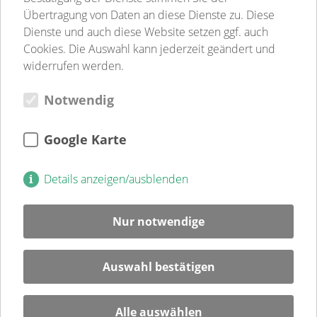
Sozialpsychiatrie
Übertragung von Daten an diese Dienste zu. Diese
Jugend-, Familien- & Schulsozialarbeit
Dienste und auch diese Website setzen ggf. auch
Begegnungsstätten
Cookies. Die Auswahl kann jederzeit geändert und
Gastronomie
widerrufen werden.
Weitere Einrichtungen
Notwendig
Verein
Verein
Kultur
Google Karte
Jugendweihe
Mitglied
Details anzeigen/ausblenden
Spenden
Ehrenamt
Nur notwendige
Karriere
Blog
Auswahl bestätigen
Veranstaltungen
Alle auswählen