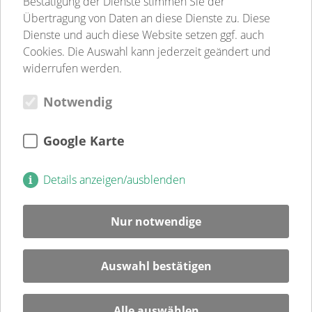
Bestätigung der Dienste stimmen Sie der
Sozialpsychiatrie
Übertragung von Daten an diese Dienste zu. Diese
Jugend-, Familien- & Schulsozialarbeit
Dienste und auch diese Website setzen ggf. auch
Begegnungsstätten
Cookies. Die Auswahl kann jederzeit geändert und
Gastronomie
widerrufen werden.
Weitere Einrichtungen
Notwendig
Verein
Verein
Kultur
Google Karte
Jugendweihe
Mitglied
Details anzeigen/ausblenden
Spenden
Ehrenamt
Nur notwendige
Karriere
Blog
Auswahl bestätigen
Veranstaltungen
Alle auswählen