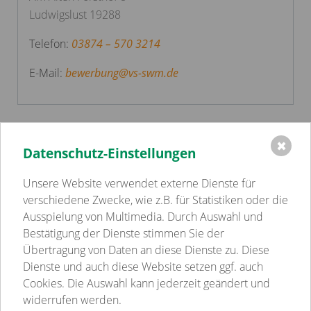
Ludwigslust 19288
Telefon:
03874 – 570 3214
E-Mail:
bewerbung
@
vs-swm.de
✖
Datenschutz-Einstellungen
Einrichtungen
Volkssolidarität Schwerin - Westmecklenburg e.V.
Unsere Website verwendet externe Dienste für
Kindertagesstätten
verschiedene Zwecke, wie z.B. für Statistiken oder die
Pflege
Ausspielung von Multimedia. Durch Auswahl und
Betreutes Wohnen
Bestätigung der Dienste stimmen Sie der
Sozialpsychiatrie
Übertragung von Daten an diese Dienste zu. Diese
Jugend-, Familien- & Schulsozialarbeit
Dienste und auch diese Website setzen ggf. auch
Begegnungsstätten
Cookies. Die Auswahl kann jederzeit geändert und
Gastronomie
widerrufen werden.
Weitere Einrichtungen