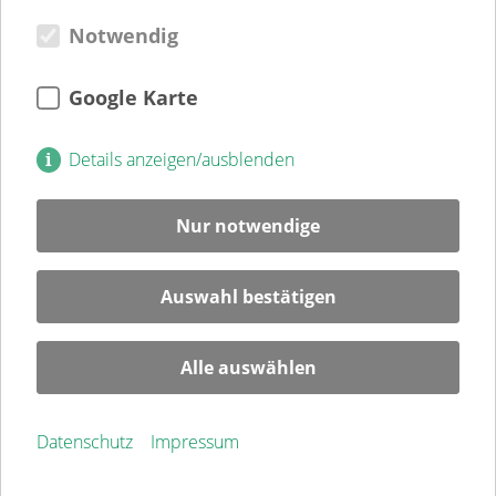
Notwendig
Verein
Verein
Kultur
Google Karte
Jugendweihe
Mitglied
Details anzeigen/ausblenden
Spenden
Ehrenamt
Nur notwendige
Karriere
Blog
Auswahl bestätigen
Veranstaltungen
Alle auswählen
Service
Kontakt
Datenschutz
Impressum
Impressum
Datenschutz