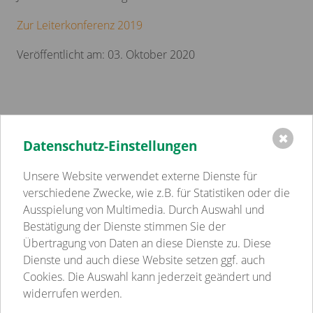
Zur Leiterkonferenz 2019
Veröffentlicht am: 03. Oktober 2020
✖
Datenschutz-Einstellungen
Einrichtungen
Volkssolidarität Schwerin - Westmecklenburg e.V.
Unsere Website verwendet externe Dienste für
Kindertagesstätten
verschiedene Zwecke, wie z.B. für Statistiken oder die
Pflege
Ausspielung von Multimedia. Durch Auswahl und
Betreutes Wohnen
Bestätigung der Dienste stimmen Sie der
Sozialpsychiatrie
Übertragung von Daten an diese Dienste zu. Diese
Jugend-, Familien- & Schulsozialarbeit
Dienste und auch diese Website setzen ggf. auch
Begegnungsstätten
Cookies. Die Auswahl kann jederzeit geändert und
Gastronomie
widerrufen werden.
Weitere Einrichtungen