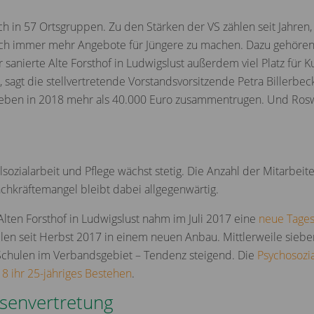
ch in 57 Ortsgruppen. Zu den Stärken der VS zählen seit Jahren,
uch immer mehr Angebote für Jüngere zu machen. Dazu gehöre
er sanierte Alte Forsthof in Ludwigslust außerdem viel Platz für K
 sagt die stellvertretende Vorstandsvorsitzende Petra Billerbe
leben in 2018 mehr als 40.000 Euro zusammentrugen. Und Roswi
ozialarbeit und Pflege wächst stetig. Die Anzahl der Mitarbeite
achkräftemangel bleibt dabei allgegenwärtig.
 Alten Forsthof in Ludwigslust nahm im Juli 2017 eine
neue Tages
elen seit Herbst 2017 in einem neuen Anbau. Mittlerweile sieb
hulen im Verbandsgebiet – Tendenz steigend. Die
Psychosozia
8 ihr 25-jähriges Bestehen
.
essenvertretung