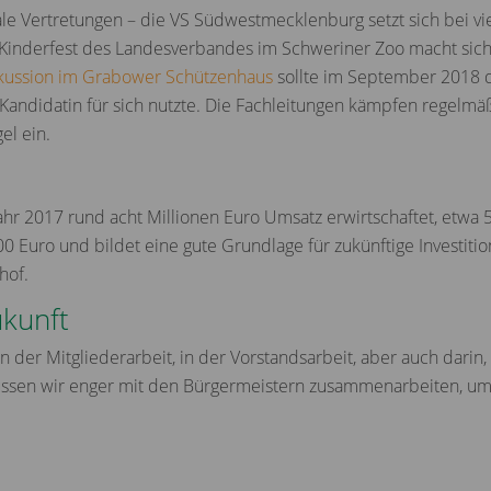
le Vertretungen – die VS Südwestmecklenburg setzt sich bei vie
m Kinderfest des Landesverbandes im Schweriner Zoo macht sich 
kussion im Grabower Schützenhaus
sollte im September 2018 d
 Kandidatin für sich nutzte. Die Fachleitungen kämpfen regelmä
el ein.
r 2017 rund acht Millionen Euro Umsatz erwirtschaftet, etwa 5
00 Euro und bildet eine gute Grundlage für zukünftige Investit
hof.
ukunft
in der Mitgliederarbeit, in der Vorstandsarbeit, aber auch darin
en wir enger mit den Bürgermeistern zusammenarbeiten, um 