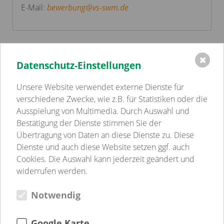
E-Mail:
bewerbung
@
vs-swm.de
✖
Datenschutz-Einstellungen
Einrichtungen
Volkssolidarität Schwerin - Westmecklenburg e.V.
Unsere Website verwendet externe Dienste für
Kindertagesstätten
verschiedene Zwecke, wie z.B. für Statistiken oder die
Pflege
Ausspielung von Multimedia. Durch Auswahl und
Betreutes Wohnen
Bestätigung der Dienste stimmen Sie der
Sozialpsychiatrie
Übertragung von Daten an diese Dienste zu. Diese
Jugend-, Familien- & Schulsozialarbeit
Dienste und auch diese Website setzen ggf. auch
Begegnungsstätten
Cookies. Die Auswahl kann jederzeit geändert und
Gastronomie
widerrufen werden.
Weitere Einrichtungen
Notwendig
Verein
Verein
Kultur
Google Karte