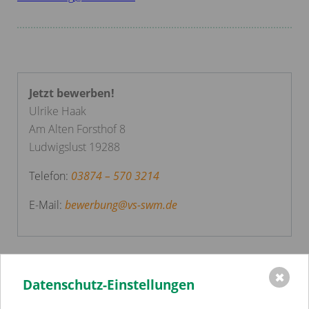
Jetzt bewerben!
Ulrike Haak
Am Alten Forsthof 8
Ludwigslust 19288
Telefon:
03874 – 570 3214
E-Mail:
bewerbung
@
vs-swm.de
✖
Datenschutz-Einstellungen
Einrichtungen