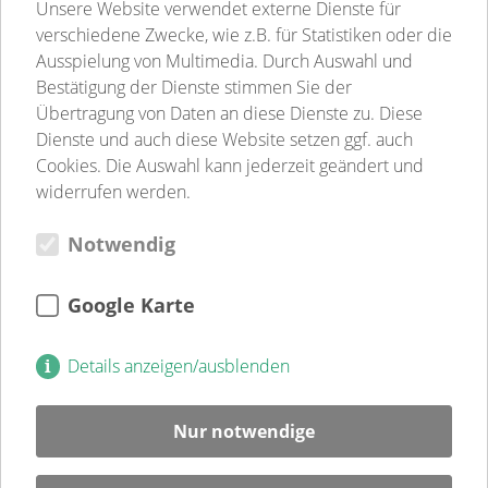
Volkssolidarität Schwerin - Westmecklenburg e.V.
Unsere Website verwendet externe Dienste für
Kindertagesstätten
verschiedene Zwecke, wie z.B. für Statistiken oder die
Pflege
Ausspielung von Multimedia. Durch Auswahl und
Betreutes Wohnen
Bestätigung der Dienste stimmen Sie der
Sozialpsychiatrie
Übertragung von Daten an diese Dienste zu. Diese
Jugend-, Familien- & Schulsozialarbeit
Dienste und auch diese Website setzen ggf. auch
Begegnungsstätten
Cookies. Die Auswahl kann jederzeit geändert und
Gastronomie
widerrufen werden.
Weitere Einrichtungen
Notwendig
Verein
Verein
Kultur
Google Karte
Jugendweihe
Mitglied
Details anzeigen/ausblenden
Spenden
Ehrenamt
Nur notwendige
Karriere