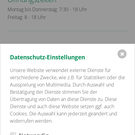
Montag bis Donnerstag: 7:30 - 18 Uhr
Freitag: 8 - 18 Uhr
✖
Datenschutz-Einstellungen
Einrichtungen
Volkssolidarität Schwerin - Westmecklenburg e.V.
Unsere Website verwendet externe Dienste für
Kindertagesstätten
verschiedene Zwecke, wie z.B. für Statistiken oder die
Pflege
Ausspielung von Multimedia. Durch Auswahl und
Betreutes Wohnen
Bestätigung der Dienste stimmen Sie der
Sozialpsychiatrie
Übertragung von Daten an diese Dienste zu. Diese
Jugend-, Familien- & Schulsozialarbeit
Dienste und auch diese Website setzen ggf. auch
Begegnungsstätten
Cookies. Die Auswahl kann jederzeit geändert und
Gastronomie
widerrufen werden.
Weitere Einrichtungen