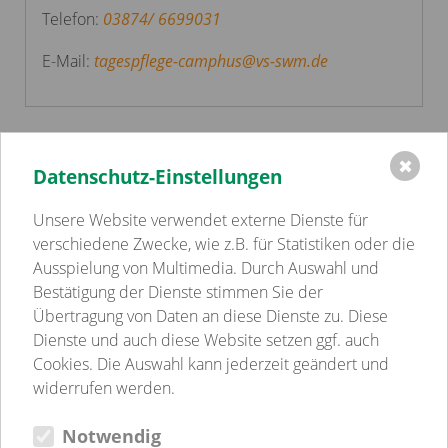
Telefon:
03874/ 6699031
E-Mail:
tagespflege-camphus
@
vs-swm.de
✖
Datenschutz-Einstellungen
Einrichtungen
Volkssolidarität Schwerin - Westmecklenburg e.V.
Unsere Website verwendet externe Dienste für
Kindertagesstätten
verschiedene Zwecke, wie z.B. für Statistiken oder die
Pflege
Ausspielung von Multimedia. Durch Auswahl und
Betreutes Wohnen
Bestätigung der Dienste stimmen Sie der
Sozialpsychiatrie
Übertragung von Daten an diese Dienste zu. Diese
Jugend-, Familien- & Schulsozialarbeit
Dienste und auch diese Website setzen ggf. auch
Begegnungsstätten
Cookies. Die Auswahl kann jederzeit geändert und
Gastronomie
widerrufen werden.
Weitere Einrichtungen
Notwendig
Verein