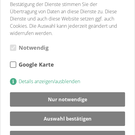
Betreutes Wohnen
Bestätigung der Dienste stimmen Sie der
Sozialpsychiatrie
Übertragung von Daten an diese Dienste zu. Diese
Jugend-, Familien- & Schulsozialarbeit
Dienste und auch diese Website setzen ggf. auch
Begegnungsstätten
Cookies. Die Auswahl kann jederzeit geändert und
Gastronomie
widerrufen werden.
Weitere Einrichtungen
Notwendig
Verein
Verein
Kultur
Google Karte
Jugendweihe
Mitglied
Details anzeigen/ausblenden
Spenden
Ehrenamt
Nur notwendige
Karriere
Blog
Auswahl bestätigen
Veranstaltungen