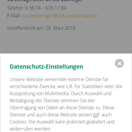
Telefon: 0 38 74 – 570 17 84
E-Mail:
ina.boehringer
@
volkssolidaritaet.de
Veröffentlicht am: 28. März 2018
✖
Datenschutz-Einstellungen
Einrichtungen
Volkssolidarität Schwerin - Westmecklenburg e.V.
Unsere Website verwendet externe Dienste für
Kindertagesstätten
verschiedene Zwecke, wie z.B. für Statistiken oder die
Pflege
Ausspielung von Multimedia. Durch Auswahl und
Betreutes Wohnen
Bestätigung der Dienste stimmen Sie der
Sozialpsychiatrie
Übertragung von Daten an diese Dienste zu. Diese
Jugend-, Familien- & Schulsozialarbeit
Dienste und auch diese Website setzen ggf. auch
Begegnungsstätten
Cookies. Die Auswahl kann jederzeit geändert und
Gastronomie
widerrufen werden.