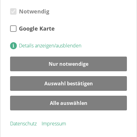
Weitere Einrichtungen
Notwendig
Verein
Verein
Kultur
Google Karte
Jugendweihe
Mitglied
Details anzeigen/ausblenden
Spenden
Ehrenamt
Nur notwendige
Karriere
Blog
Auswahl bestätigen
Veranstaltungen
Alle auswählen
Service
Kontakt
Datenschutz
Impressum
Impressum
Datenschutz