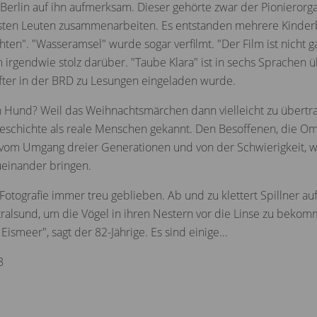
erlin auf ihn aufmerksam. Dieser gehörte zwar der Pionierorga
esten Leuten zusammenarbeiten. Es entstanden mehrere Kinder
". "Wasseramsel" wurde sogar verfilmt. "Der Film ist nicht ga
em irgendwie stolz darüber. "Taube Klara" ist in sechs Sprachen
öfter in der BRD zu Lesungen eingeladen wurde.
n Hund? Weil das Weihnachtsmärchen dann vielleicht zu übertra
eschichte als reale Menschen gekannt. Den Besoffenen, die Oma,
hlt vom Umgang dreier Generationen und von der Schwierigkeit, 
einander bringen.
 Fotografie immer treu geblieben. Ab und zu klettert Spillner au
ralsund, um die Vögel in ihren Nestern vor die Linse zu bekomm
smeer", sagt der 82-Jährige. Es sind einige...
8