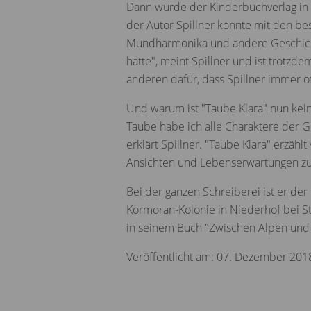
Dann wurde der Kinderbuchverlag in B
der Autor Spillner konnte mit den b
Mundharmonika und andere Geschichten
hätte", meint Spillner und ist trotzd
anderen dafür, dass Spillner immer 
Und warum ist "Taube Klara" nun kei
Taube habe ich alle Charaktere der G
erklärt Spillner. "Taube Klara" erzä
Ansichten und Lebenserwartungen zu
Bei der ganzen Schreiberei ist er der
Kormoran-Kolonie in Niederhof bei St
in seinem Buch "Zwischen Alpen und Ei
Veröffentlicht am: 07. Dezember 201