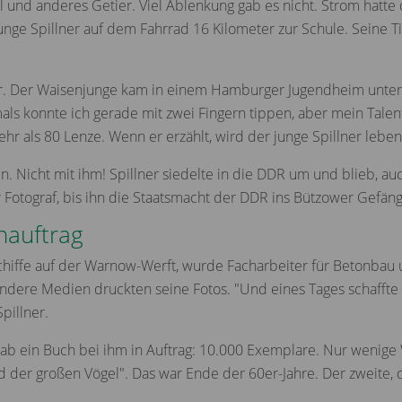
 und anderes Getier. Viel Ablenkung gab es nicht. Strom hatte
nge Spillner auf dem Fahrrad 16 Kilometer zur Schule. Seine Ti
ter. Der Waisenjunge kam in einem Hamburger Jugendheim unter. 
als konnte ich gerade mit zwei Fingern tippen, aber mein Talent 
hr als 80 Lenze. Wenn er erzählt, wird der junge Spillner leben
n. Nicht mit ihm! Spillner siedelte in die DDR um und blieb, au
er Fotograf, bis ihn die Staatsmacht der DDR ins Bützower Gefäng
hauftrag
Schiffe auf der Warnow-Werft, wurde Facharbeiter für Betonbau 
ndere Medien druckten seine Fotos. "Und eines Tages schaffte
pillner.
ab ein Buch bei ihm in Auftrag: 10.000 Exemplare. Nur wenige W
der großen Vögel". Das war Ende der 60er-Jahre. Der zweite, dr