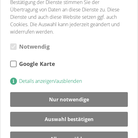
Betreutes Wohnen
Bestätigung der Dienste stimmen Sie der
Sozialpsychiatrie
Übertragung von Daten an diese Dienste zu. Diese
Jugend-, Familien- & Schulsozialarbeit
Dienste und auch diese Website setzen ggf. auch
Begegnungsstätten
Cookies. Die Auswahl kann jederzeit geändert und
Gastronomie
widerrufen werden.
Weitere Einrichtungen
Notwendig
Verein
Verein
Kultur
Google Karte
Jugendweihe
Mitglied
Details anzeigen/ausblenden
Spenden
Ehrenamt
Nur notwendige
Karriere
Blog
Auswahl bestätigen
Veranstaltungen