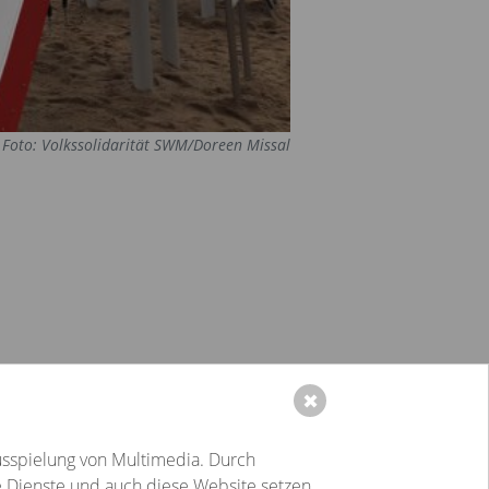
✖
Karriere
Blog
usspielung von Multimedia. Durch
Veranstaltungen
e Dienste und auch diese Website setzen