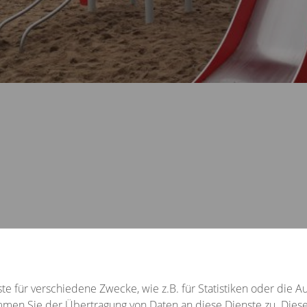
Foto: Volkssolidarität SWM/Doreen Missal
Verein
.V.
Verein
 für verschiedene Zwecke, wie z.B. für Statistiken oder die A
Kultur
mmen Sie der Übertragung von Daten an diese Dienste zu. Dies