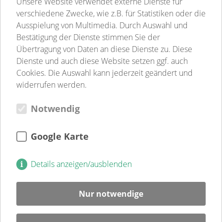
Unsere Website verwendet externe Dienste für
Kindertagesstätten
verschiedene Zwecke, wie z.B. für Statistiken oder die
Pflege
Ausspielung von Multimedia. Durch Auswahl und
Betreutes Wohnen
Bestätigung der Dienste stimmen Sie der
Sozialpsychiatrie
Übertragung von Daten an diese Dienste zu. Diese
Jugend-, Familien- & Schulsozialarbeit
Dienste und auch diese Website setzen ggf. auch
Begegnungsstätten
Cookies. Die Auswahl kann jederzeit geändert und
Gastronomie
widerrufen werden.
Weitere Einrichtungen
Notwendig
Verein
Verein
Kultur
Google Karte
Jugendweihe
Mitglied
Details anzeigen/ausblenden
Spenden
Ehrenamt
Nur notwendige
Karriere
Blog