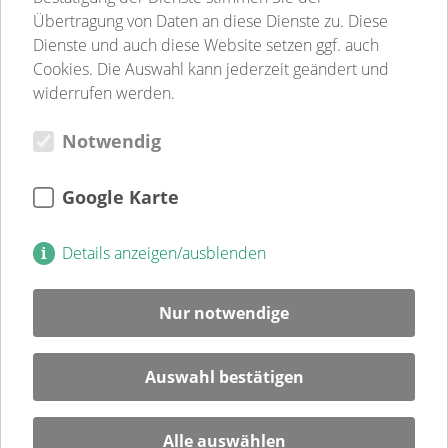
Sozialpsychiatrie
Übertragung von Daten an diese Dienste zu. Diese
Jugend-, Familien- & Schulsozialarbeit
Dienste und auch diese Website setzen ggf. auch
Begegnungsstätten
Cookies. Die Auswahl kann jederzeit geändert und
Gastronomie
widerrufen werden.
Weitere Einrichtungen
Notwendig
Verein
Verein
Kultur
Google Karte
Jugendweihe
Mitglied
Details anzeigen/ausblenden
Spenden
Ehrenamt
Nur notwendige
Karriere
Blog
Auswahl bestätigen
Veranstaltungen
Alle auswählen