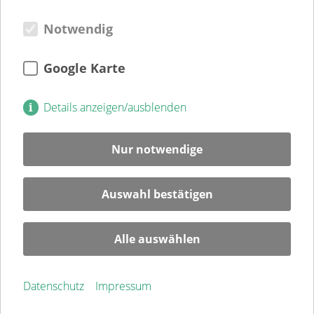
Weitere Einrichtungen
Notwendig
Verein
Verein
Kultur
Google Karte
Jugendweihe
Mitglied
Details anzeigen/ausblenden
Spenden
Ehrenamt
Nur notwendige
Karriere
Blog
Auswahl bestätigen
Veranstaltungen
Alle auswählen
Service
Kontakt
Datenschutz
Impressum
Impressum
Datenschutz