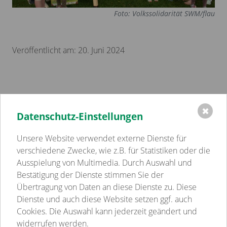
Foto: Volkssolidarität SWM/flau
Veröffentlicht am: 20. Juni 2024
✖
Datenschutz-Einstellungen
Einrichtungen
Volkssolidarität Schwerin - Westmecklenburg e.V.
Unsere Website verwendet externe Dienste für
Kindertagesstätten
verschiedene Zwecke, wie z.B. für Statistiken oder die
Pflege
Ausspielung von Multimedia. Durch Auswahl und
Betreutes Wohnen
Bestätigung der Dienste stimmen Sie der
Sozialpsychiatrie
Übertragung von Daten an diese Dienste zu. Diese
Jugend-, Familien- & Schulsozialarbeit
Dienste und auch diese Website setzen ggf. auch
Begegnungsstätten
Cookies. Die Auswahl kann jederzeit geändert und
Gastronomie
widerrufen werden.