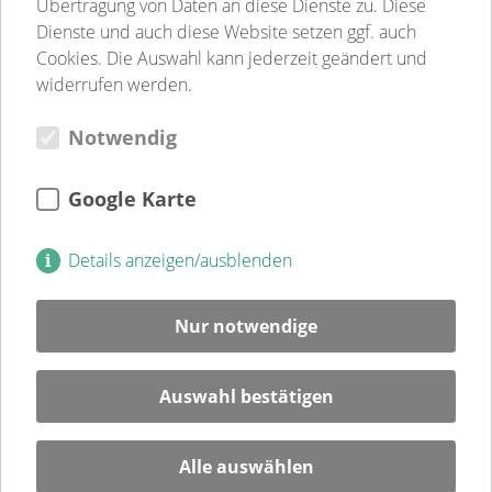
Übertragung von Daten an diese Dienste zu. Diese
Jugend-, Familien- & Schulsozialarbeit
Dienste und auch diese Website setzen ggf. auch
Begegnungsstätten
Cookies. Die Auswahl kann jederzeit geändert und
Gastronomie
widerrufen werden.
Weitere Einrichtungen
Notwendig
Verein
Verein
Kultur
Google Karte
Jugendweihe
Mitglied
Details anzeigen/ausblenden
Spenden
Ehrenamt
Nur notwendige
Karriere
Blog
Auswahl bestätigen
Veranstaltungen
Alle auswählen
Service