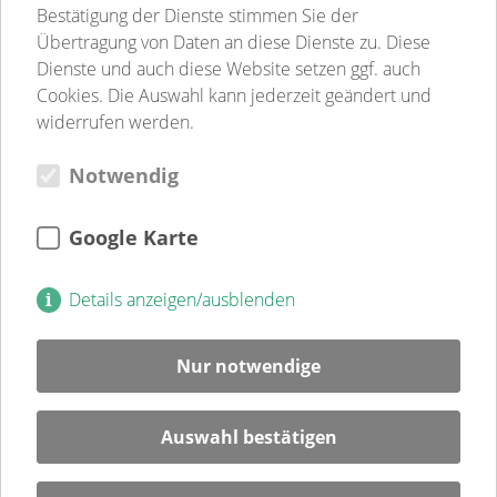
Betreutes Wohnen
Bestätigung der Dienste stimmen Sie der
Sozialpsychiatrie
Übertragung von Daten an diese Dienste zu. Diese
Jugend-, Familien- & Schulsozialarbeit
Dienste und auch diese Website setzen ggf. auch
Begegnungsstätten
Cookies. Die Auswahl kann jederzeit geändert und
Gastronomie
widerrufen werden.
Weitere Einrichtungen
Notwendig
Verein
Verein
Kultur
Google Karte
Jugendweihe
Mitglied
Details anzeigen/ausblenden
Spenden
Ehrenamt
Nur notwendige
Karriere
Blog
Auswahl bestätigen
Veranstaltungen