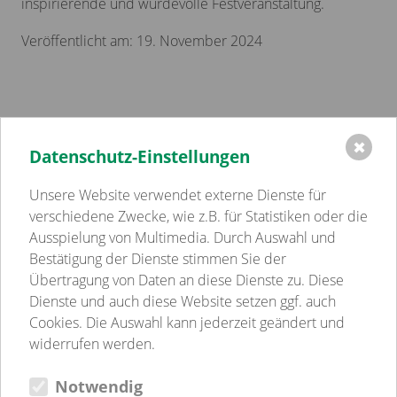
inspirierende und würdevolle Festveranstaltung.
Veröffentlicht am: 19. November 2024
✖
Datenschutz-Einstellungen
Einrichtungen
Volkssolidarität Schwerin - Westmecklenburg e.V.
Unsere Website verwendet externe Dienste für
Kindertagesstätten
verschiedene Zwecke, wie z.B. für Statistiken oder die
Pflege
Ausspielung von Multimedia. Durch Auswahl und
Betreutes Wohnen
Bestätigung der Dienste stimmen Sie der
Sozialpsychiatrie
Übertragung von Daten an diese Dienste zu. Diese
Jugend-, Familien- & Schulsozialarbeit
Dienste und auch diese Website setzen ggf. auch
Begegnungsstätten
Cookies. Die Auswahl kann jederzeit geändert und
Gastronomie
widerrufen werden.
Weitere Einrichtungen
Notwendig
Verein