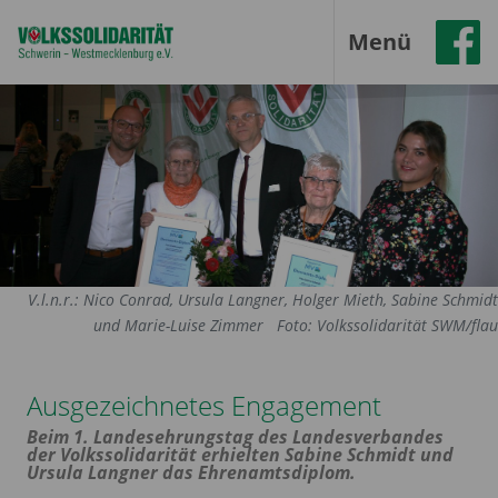
Menü
V.l.n.r.: Nico Conrad, Ursula Langner, Holger Mieth, Sabine Schmidt
und Marie-Luise Zimmer
Foto: Volkssolidarität SWM/flau
Ausgezeichnetes Engagement
Beim 1. Landesehrungstag des Landesverbandes
der Volkssolidarität erhielten Sabine Schmidt und
Ursula Langner das Ehrenamtsdiplom.