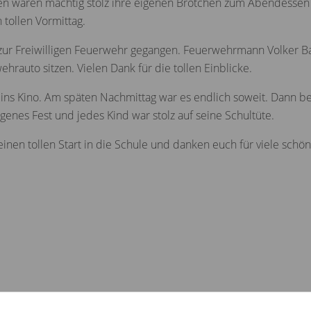
n waren mächtig stolz ihre eigenen Brötchen zum Abendessen
 tollen Vormittag.
ur Freiwilligen Feuerwehr gegangen. Feuerwehrmann Volker Bac
hrauto sitzen. Vielen Dank für die tollen Einblicke.
ins Kino. Am späten Nachmittag war es endlich soweit. Dann b
enes Fest und jedes Kind war stolz auf seine Schultüte.
nen tollen Start in die Schule und danken euch für viele schö