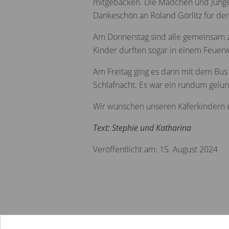
mitgebacken. Die Mädchen und Junge
Dankeschön an Roland Görlitz für den
Am Donnerstag sind alle gemeinsam z
Kinder durften sogar in einem Feuerwe
Am Freitag ging es dann mit dem Bus 
Schlafnacht. Es war ein rundum gelung
Wir wünschen unseren Käferkindern ei
Text: Stephie und Katharina
Veröffentlicht am: 15. August 2024