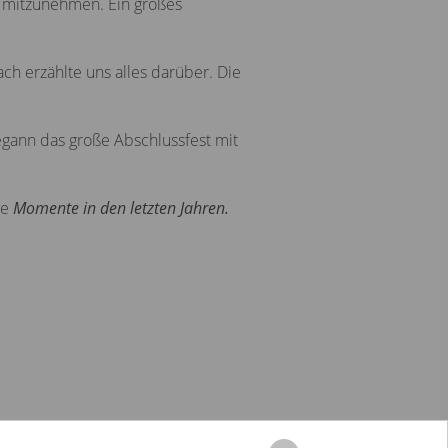
 mitzunehmen. Ein großes
h erzählte uns alles darüber. Die
egann das große Abschlussfest mit
ne
Momente in den letzten Jahren.